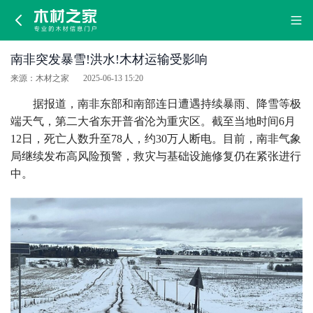
南
非
南非突发暴雪!洪水!木材运输受影响
突
来源：木材之家
2025-06-13 15:20
发
据报道，南非东部和南部连日遭遇持续暴雨、降雪等极
端天气，第二大省东开普省沦为重灾区。截至当地时间6月
暴
12日，死亡人数升至78人，约30万人断电。目前，南非气象
局继续发布高风险预警，救灾与基础设施修复仍在紧张进行
雪!
中。
洪
水!
木
材