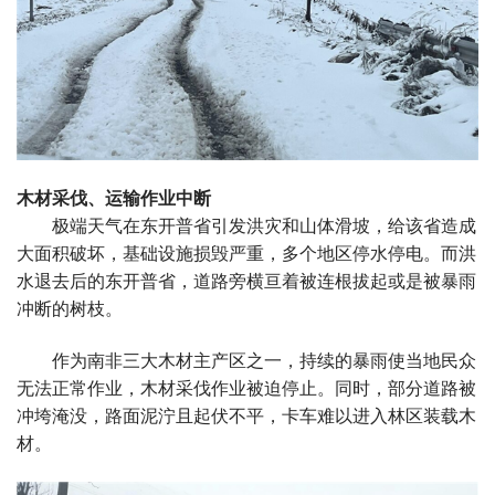
运
输
受
影
木材采伐、运输作业中断
响
极端天气在东开普省引发洪灾和山体滑坡，给该省造成
大面积破坏，基础设施损毁严重，多个地区停水停电。而洪
水退去后的东开普省，道路旁横亘着被连根拔起或是被暴雨
冲断的树枝。
作为南非三大木材主产区之一，持续的暴雨使当地民众
无法正常作业，木材采伐作业被迫停止。同时，部分道路被
冲垮淹没，路面泥泞且起伏不平，卡车难以进入林区装载木
材。