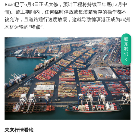
Road已于6月3日正式大修，预计工程将持续至年底(12月中
旬)。施工期间内，任何临时停放或集装箱暂存的操作都不
被允许，且道路通行速度放缓，这就导致德班港正成为非洲
木材运输的“堵点”。
联
系
我
们
未来行情看涨