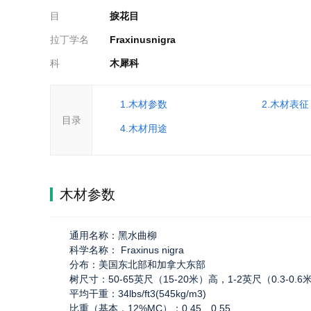
目
捩花目
拉丁学名
Fraxinusnigra
科
木犀科
1.木材参数
2.木材表征
目录
4.木材用途
木材参数
通用名称：黑水曲柳
科学名称： Fraxinus nigra
分布：美国东北部和加拿大东部
树尺寸：50-65英尺（15-20米）高，1-2英尺（0.3-0.
平均干重：34lbs/ft3(545kg/m3)
比重（基本，12%MC）：0.45、0.55