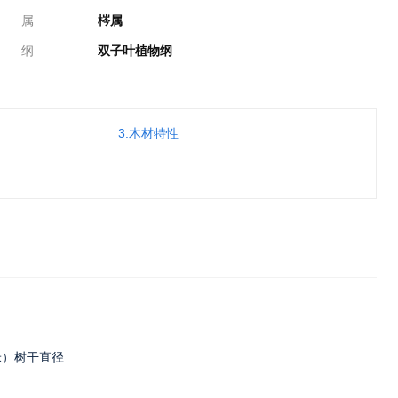
属
梣属
纲
双子叶植物纲
3.木材特性
6米）树干直径