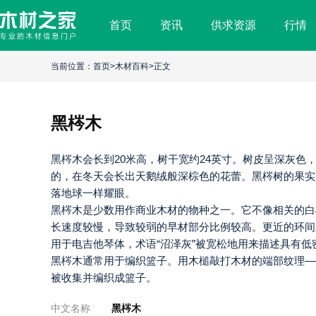
首页
资讯
供求资源
行情
黑
梣
当前位置：
首页
>
木材百科
>正文
木
黑梣木
黑梣木会长到20米高，树干宽约24英寸。树皮呈深灰
的，在冬天会长出天鹅绒般深棕色的花蕾。黑梣树的果实
落地球一样耀眼。
黑梣木是少数用作商业木材的物种之一。它不像相关的白梣木(Fr
长速度较慢，导致较弱的早材部分比例较高。更近的环间
用于电吉他琴体，术语“沼泽灰”被宽松地用来描述具有
黑梣木通常用于编织篮子。用木槌敲打木材的端部纹理—
被收集并编织成篮子。
中文名称
黑梣木