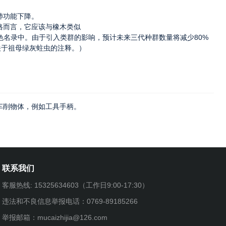
肺功能下降。
格而言，它应该与橡木类似
N红色名录中。由于引入类群的影响，预计未来三代种群数量将减少80%
关于祖母绿灰蛀虫的注释。）
车削物体，例如工具手柄。
联系我们
客服热线: 15325634603（工作日9:00-17:30）
违法和不良信息举报电话：0769-89185266
举报邮箱：mucaizhijia@126.com