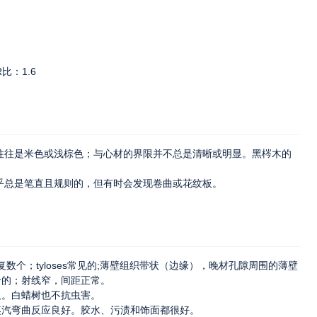
比：1.6
往往是米色或浅棕色；与心材的界限并不总是清晰或明显。黑梣木的
乎总是笔直且规则的，但有时会发现卷曲或花纹板。
数个；tyloses常见的;薄壁组织带状（边缘），晚材孔隙周围的薄壁
合的；射线窄，间距正常。
久。白蜡树也不抗虫害。
蒸汽弯曲反应良好。胶水、污渍和饰面都很好。