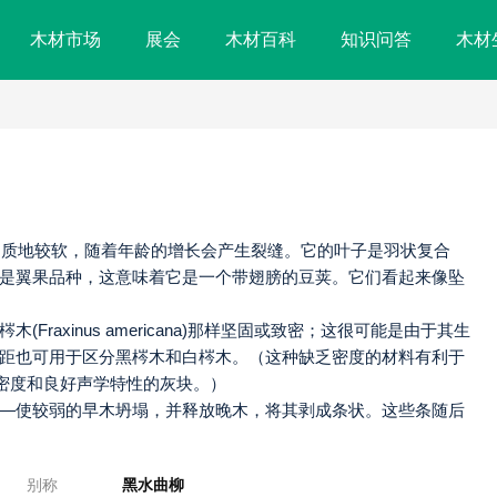
木材市场
展会
木材百科
知识问答
木材
色，质地较软，随着年龄的增长会产生裂缝。它的叶子是羽状复合
是翼果品种，这意味着它是一个带翅膀的豆荚。它们看起来像坠
axinus americana)那样坚固或致密；这很可能是由于其生
距也可用于区分黑梣木和白梣木。（这种缺乏密度的材料有利于
低密度和良好声学特性的灰块。）
—使较弱的早木坍塌，并释放晚木，将其剥成条状。这些条随后
别称
黑水曲柳