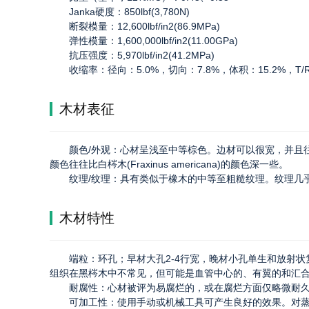
Janka硬度：850lbf(3,780N)
断裂模量：12,600lbf/in2(86.9MPa)
弹性模量：1,600,000lbf/in2(11.00GPa)
抗压强度：5,970lbf/in2(41.2MPa)
收缩率：径向：5.0%，切向：7.8%，体积：15.2%，T/R
木材表征
颜色/外观：心材呈浅至中等棕色。边材可以很宽，并且
颜色往往比白梣木(Fraxinus americana)的颜色深一些。
纹理/纹理：具有类似于橡木的中等至粗糙纹理。纹理几
木材特性
端粒：环孔；早材大孔2-4行宽，晚材小孔单生和放射状复
组织在黑梣木中不常见，但可能是血管中心的、有翼的和汇
耐腐性：心材被评为易腐烂的，或在腐烂方面仅略微耐
可加工性：使用手动或机械工具可产生良好的效果。对