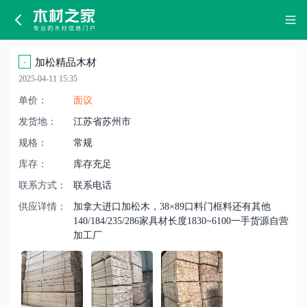
加
松
-
加松精品木材
精
2025-04-11 15:35
品
单价：
面议
发货地：
江苏省苏州市
木
规格：
常规
材
库存：
库存充足
联系方式：
联系电话
供应详情：
加拿大进口加松木，38×89口料门框料还有其他
140/184/235/286家具材长度1830~6100一手货源自营
加工厂