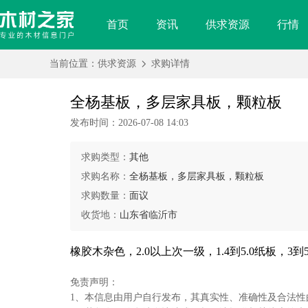
首页
资讯
供求资源
行情
全
杨
当前位置：
供求资源
求购详情
基
板，
多
层
家
具
全杨基板，多层家具板，颗粒板
板，
颗
粒
板
发布时间：2026-07-08 14:03
求购类型：
其他
求购名称：
全杨基板，多层家具板，颗粒板
求购数量：
面议
收货地：
山东省临沂市
橡胶木杂色，2.0以上次一级，1.4到5.0纸板，3
免责声明：
1、本信息由用户自行发布，其真实性、准确性及合法性