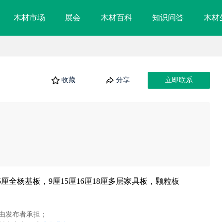
木材市场
展会
木材百科
知识问答
木材
收藏
分享
立即联系
到5厘全杨基板，9厘15厘16厘18厘多层家具板，颗粒板
由发布者承担；