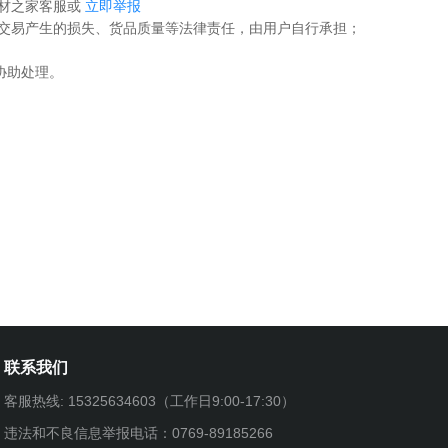
木材之家客服或
立即举报
下交易产生的损失、货品质量等法律责任，由用户自行承担；
协助处理。
联系我们
客服热线: 15325634603（工作日9:00-17:30）
违法和不良信息举报电话：0769-89185266